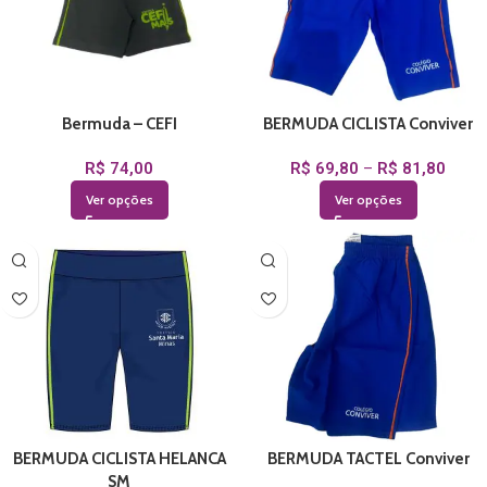
Bermuda – CEFI
BERMUDA CICLISTA Conviver
R$
74,00
R$
69,80
–
R$
81,80
Ver opções
Ver opções
BERMUDA CICLISTA HELANCA
BERMUDA TACTEL Conviver
SM