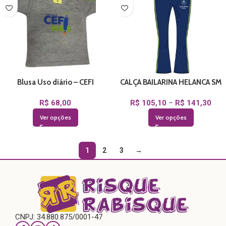
Blusa Uso diário – CEFI
CALÇA BAILARINA HELANCA SM
R$
68,00
R$
105,10
–
R$
141,30
Ver opções
Ver opções
1
2
3
→
CNPJ: 34.880.875/0001-47