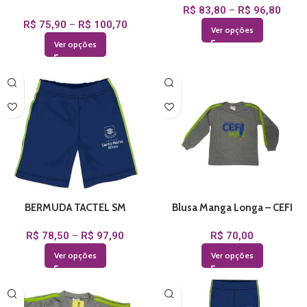
R$
83,80
–
R$
96,80
R$
75,90
–
R$
100,70
Ver opções
Ver opções
BERMUDA TACTEL SM
Blusa Manga Longa – CEFI
R$
78,50
–
R$
97,90
R$
70,00
Ver opções
Ver opções