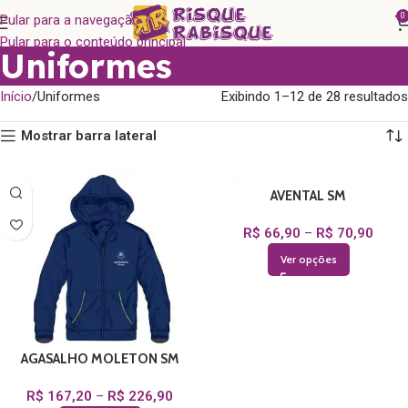
0
Pular para a navegação
Pular para o conteúdo principal
Uniformes
Início
Uniformes
Exibindo 1–12 de 28 resultados
Mostrar barra lateral
AVENTAL SM
R$
66,90
–
R$
70,90
Ver opções
AGASALHO MOLETON SM
R$
167,20
–
R$
226,90