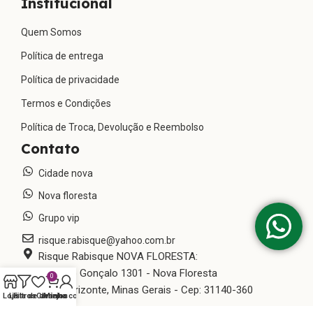
Institucional
Quem Somos
Política de entrega
Política de privacidade
Termos e Condições
Política de Troca, Devolução e Reembolso
Contato
Cidade nova
Nova floresta
Grupo vip
risque.rabisque@yahoo.com.br
Risque Rabisque NOVA FLORESTA:
Rua São Gonçalo 1301 - Nova Floresta
0
Belo Horizonte, Minas Gerais - Cep: 31140-360
Loja
Lista de desejos
Filtros
Carrinho
Minha conta