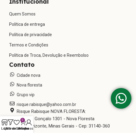
Institucional
Quem Somos
Política de entrega
Política de privacidade
Termos e Condições
Política de Troca, Devolução e Reembolso
Contato
Cidade nova
Nova floresta
Grupo vip
risque.rabisque@yahoo.com.br
Risque Rabisque NOVA FLORESTA:
Rua São Gonçalo 1301 - Nova Floresta
0
Belo Horizonte, Minas Gerais - Cep: 31140-360
Loja
Lista de desejos
Filtros
Carrinho
Minha conta