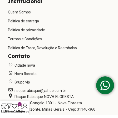
Institucional
Quem Somos
Política de entrega
Política de privacidade
Termos e Condições
Política de Troca, Devolução e Reembolso
Contato
Cidade nova
Nova floresta
Grupo vip
risque.rabisque@yahoo.com.br
Risque Rabisque NOVA FLORESTA:
Rua São Gonçalo 1301 - Nova Floresta
0
Belo Horizonte, Minas Gerais - Cep: 31140-360
Loja
Lista de desejos
Filtros
Carrinho
Minha conta