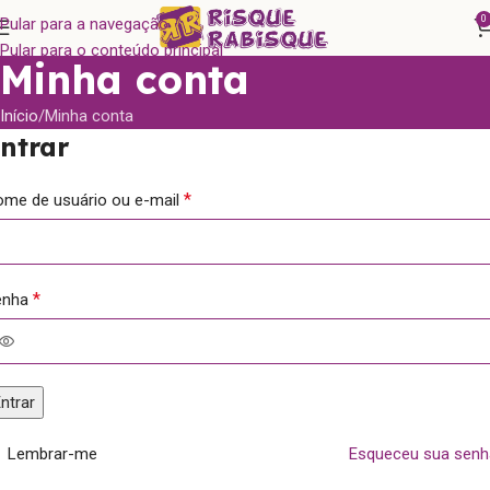
0
Pular para a navegação
Pular para o conteúdo principal
Minha conta
Início
Minha conta
ntrar
*
me de usuário ou e-mail
*
enha
ntrar
Lembrar-me
Esqueceu sua senh