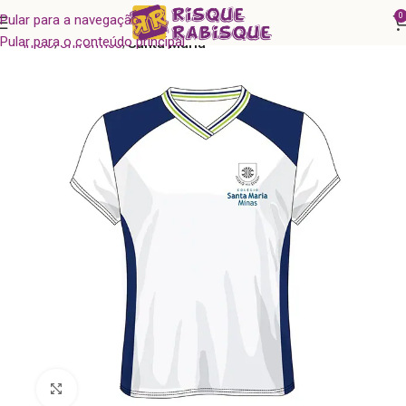
0
Pular para a navegação
Pular para o conteúdo principal
Início
Uniformes
Santa Maria
Clique para ampliar