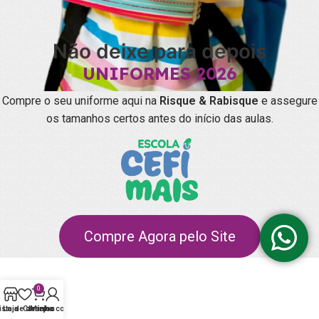
Não deixe para depois
UNIFORMES 2026
Compre o seu uniforme aqui na
Risque & Rabisque
e assegure
os tamanhos certos antes do início das aulas.
Compre Agora pelo Site
0
ista de desejos
Loja
Carrinho
Minha conta