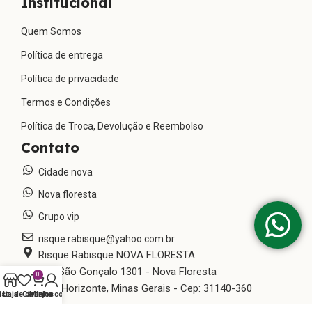
Institucional
Quem Somos
Política de entrega
Política de privacidade
Termos e Condições
Política de Troca, Devolução e Reembolso
Contato
Cidade nova
Nova floresta
Grupo vip
risque.rabisque@yahoo.com.br
Risque Rabisque NOVA FLORESTA:
Rua São Gonçalo 1301 - Nova Floresta
0
Belo Horizonte, Minas Gerais - Cep: 31140-360
ista de desejos
Loja
Carrinho
Minha conta
Risque Rabisque CIDADE NOVA: