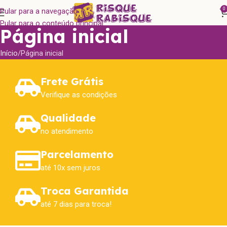
0
Pular para a navegação
Pular para o conteúdo principal
Página inicial
Início
Página inicial
Frete Grátis
Verifique as condições
Qualidade
no atendimento
Parcelamento
até 10x sem juros
Troca Garantida
até 7 dias para troca!