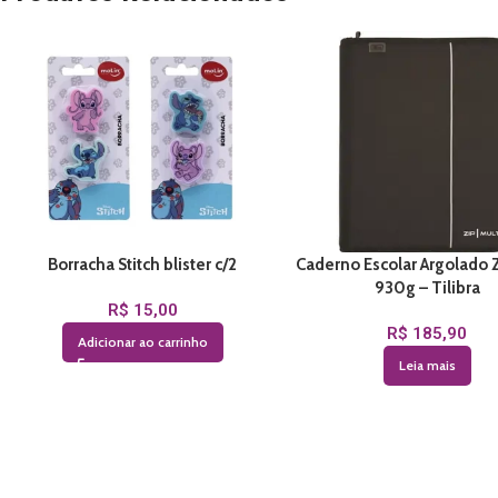
Borracha Stitch blister c/2
Caderno Escolar Argolado Z
930g – Tilibra
R$
15,00
R$
185,90
Adicionar ao carrinho
Leia mais