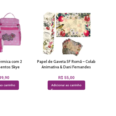
érmica com 2
Papel de Gaveta 5F Romã – Colab
Papel 
entos Skye
Animativa & Dani Fernandes
Sicilia
39,90
R$
55,00
ao carrinho
Adicionar ao carrinho