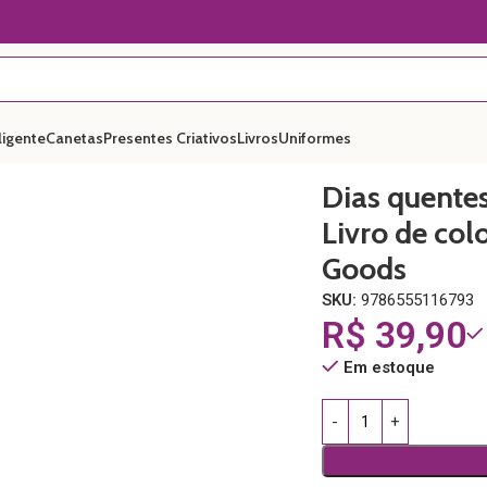
ligente
Canetas
Presentes Criativos
Livros
Uniformes
 oficial Bobbie Goods
Dias quente
Livro de colo
Goods
SKU:
9786555116793
R$
39,90
Em estoque